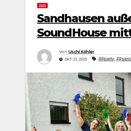
2025
Sandhausen auße
SoundHouse mitt
Von
Uschi Köhler
##party
,
##san
OKT. 21, 2025