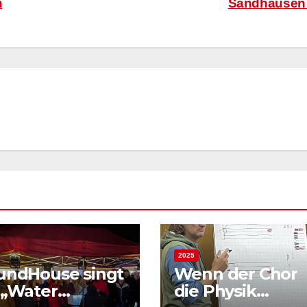
n
Sandhause
2025
undHouse singt
Wenn der Chor
 „Water
die Physik