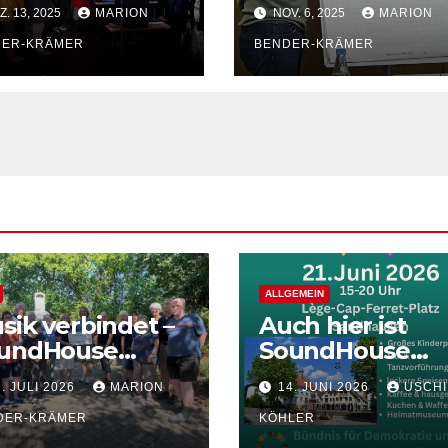
nderland“
entdeckt – Unse
. 13, 2025
MARION
NOV. 6, 2025
MARION
Vormittag mit d
DER-KRÄMER
Notenlehre
BENDER-KRÄMER
ALLGEMEIN
sik verbindet –
Auch hier ist
undHouse
SoundHouse
ergibt Spende
dabei!
. JULI 2026
MARION
14. JUNI 2026
USCHI
 die Lebenshilfe
ndhausen
DER-KRÄMER
KÖHLER