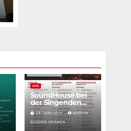
r
er
2026
SoundHouse bei
der Singenden
Altstadt in
14. JUNI 2026
MARION
Heidelberg
BENDER-KRÄMER