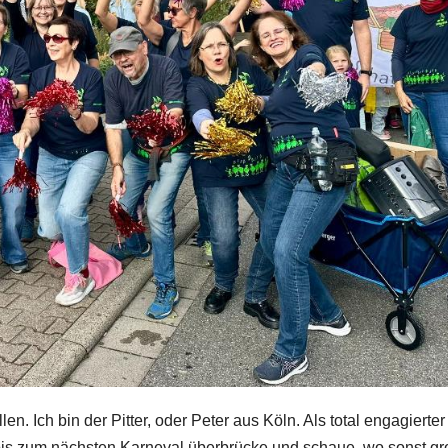
len. Ich bin der Pitter, oder Peter aus Köln. Als total engagierter
t bis zum nächsten Karneval überbrücke und schaue, wo sonst g