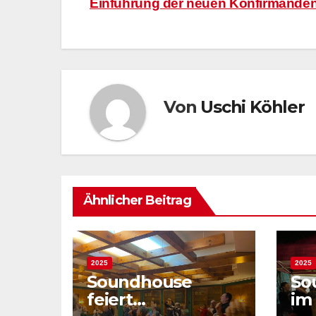
Einführung der neuen Konfirmande
Von
Uschi Köhler
Ähnlicher Beitrag
2025
2025
Soundhouse
So
feiert
im