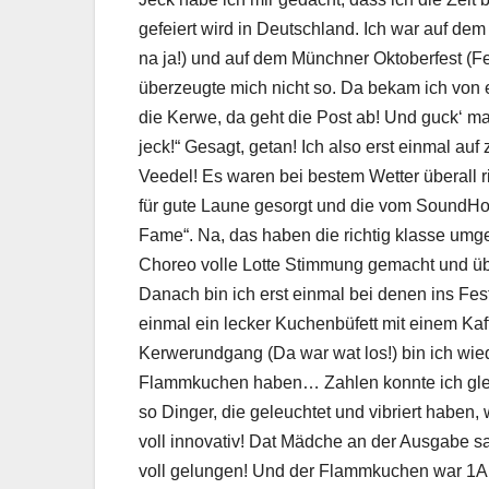
gefeiert wird in Deutschland. Ich war auf d
na ja!) und auf dem Münchner Oktoberfest (Fe
überzeugte mich nicht so. Da bekam ich von
die Kerwe, da geht die Post ab! Und guck‘ ma
jeck!“ Gesagt, getan! Ich also erst einmal a
Veedel! Es waren bei bestem Wetter überall 
für gute Laune gesorgt und die vom SoundH
Fame“. Na, das haben die richtig klasse umge
Choreo volle Lotte Stimmung gemacht und üb
Danach bin ich erst einmal bei denen ins Fes
einmal ein lecker Kuchenbüfett mit einem Ka
Kerwerundgang (Da war wat los!) bin ich wied
Flammkuchen haben… Zahlen konnte ich gleic
so Dinger, die geleuchtet und vibriert haben
voll innovativ! Dat Mädche an der Ausgabe sa
voll gelungen! Und der Flammkuchen war 1A!