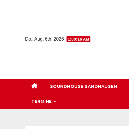
Zum
Inhalt
springen
Do.. Aug. 6th, 2026
1:09:17 AM
SOUNDHOUSE SANDHAUSEN
TERMINE