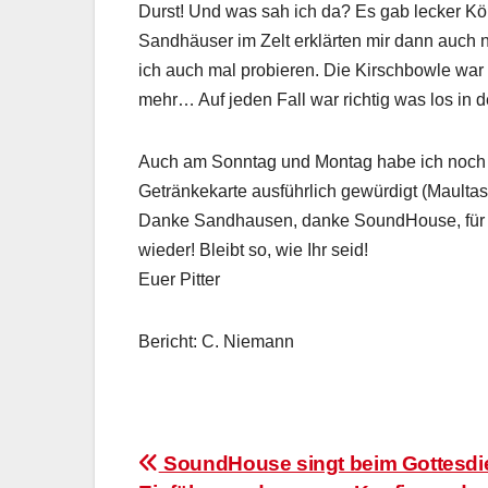
Durst! Und was sah ich da? Es gab lecker Köl
Sandhäuser im Zelt erklärten mir dann auch 
ich auch mal probieren. Die Kirschbowle war 
mehr… Auf jeden Fall war richtig was los in
Auch am Sonntag und Montag habe ich noch 
Getränkekarte ausführlich gewürdigt (Maultasc
Danke Sandhausen, danke SoundHouse, für ei
wieder! Bleibt so, wie Ihr seid!
Euer Pitter
Bericht: C. Niemann
Beitragsnavigation
SoundHouse singt beim Gottesdie