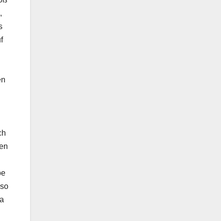
,
s
f
en
ch
gen
be
 so
ja