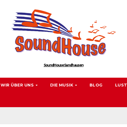
SoundHouse Sandhausen
WIR ÜBER UNS
DIE MUSIK
BLOG
LUST