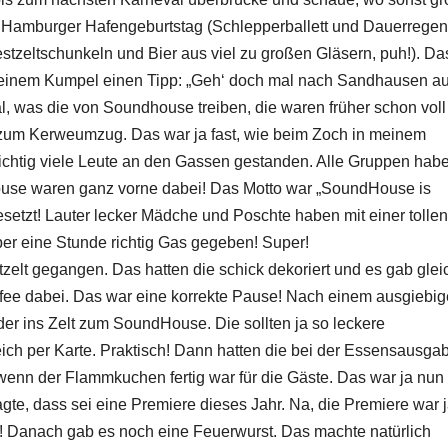
em Hamburger Hafengeburtstag (Schlepperballett und Dauerregen
stzeltschunkeln und Bier aus viel zu großen Gläsern, puh!). Da
 einem Kumpel einen Tipp: „Geh‘ doch mal nach Sandhausen au
l, was die von Soundhouse treiben, die waren früher schon voll
uf zum Kerweumzug. Das war ja fast, wie beim Zoch in meinem
richtig viele Leute an den Gassen gestanden. Alle Gruppen hab
ouse waren ganz vorne dabei! Das Motto war „SoundHouse is
setzt! Lauter lecker Mädche und Poschte haben mit einer tollen
er eine Stunde richtig Gas gegeben! Super!
tzelt gegangen. Das hatten die schick dekoriert und es gab glei
ffee dabei. Das war eine korrekte Pause! Nach einem ausgiebi
er ins Zelt zum SoundHouse. Die sollten ja so leckere
h per Karte. Praktisch! Dann hatten die bei der Essensausga
, wenn der Flammkuchen fertig war für die Gäste. Das war ja nun
gte, dass sei eine Premiere dieses Jahr. Na, die Premiere war 
 Danach gab es noch eine Feuerwurst. Das machte natürlich