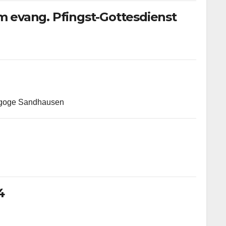
m evang. Pfingst-Gottesdienst
nagoge Sandhausen
4