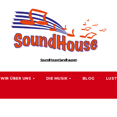
SoundHouse Sandhausen
WIR ÜBER UNS
DIE MUSIK
BLOG
LUST