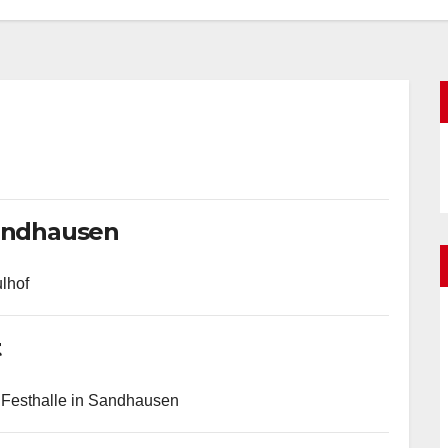
Sandhausen
lhof
t
 Festhalle in Sandhausen