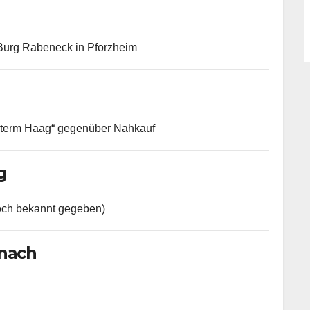
 Burg Rabeneck in Pforzheim
interm Haag“ gegenüber Nahkauf
g
noch bekannt gegeben)
znach