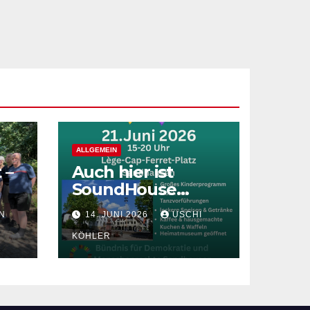
ALLGEMEIN
 –
Auch hier ist
SoundHouse
e
dabei!
N
14. JUNI 2026
USCHI
lfe
KÖHLER