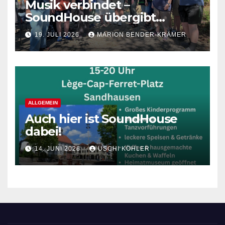
Musik verbindet –
SoundHouse übergibt
Spende an die Lebenshilfe
19. JULI 2026
MARION BENDER-KRÄMER
Sandhausen
ALLGEMEIN
Auch hier ist SoundHouse
dabei!
14. JUNI 2026
USCHI KÖHLER