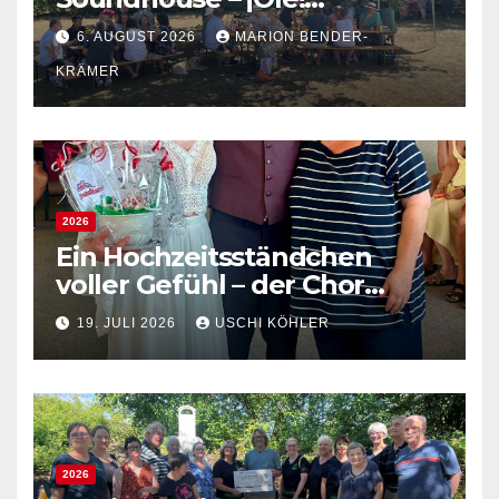
Spanisches Flair bei bestem
6. AUGUST 2026
MARION BENDER-
Sommerwetter
KRÄMER
2026
Ein Hochzeitsständchen
voller Gefühl – der Chor
gratuliert Verena und
19. JULI 2026
USCHI KÖHLER
Sébastien
2026