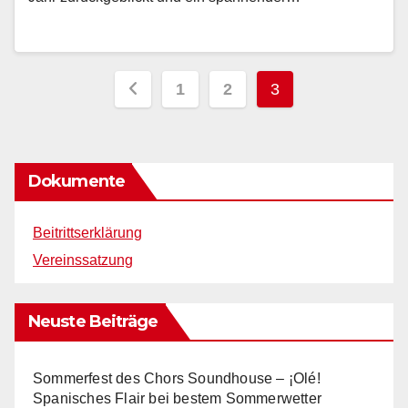
Seitennummerierung
1
2
3
der
Beiträge
Dokumente
Beitrittserklärung
Vereinssatzung
Neuste Beiträge
Sommerfest des Chors Soundhouse – ¡Olé!
Spanisches Flair bei bestem Sommerwetter