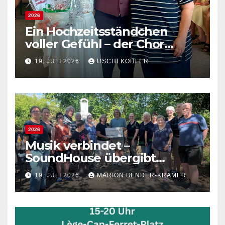
2026
Ein Hochzeitsständchen
voller Gefühl – der Chor
gratuliert Verena und
19. JULI 2026
USCHI KÖHLER
Sébastien
2026
Musik verbindet –
SoundHouse übergibt
Spende an die Lebenshilfe
19. JULI 2026
MARION BENDER-KRÄMER
Sandhausen