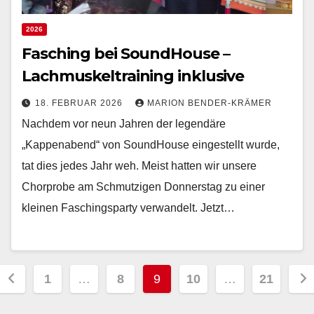
2026
Fasching bei SoundHouse –
Lachmuskeltraining inklusive
18. FEBRUAR 2026
MARION BENDER-KRÄMER
Nachdem vor neun Jahren der legendäre
„Kappenabend“ von SoundHouse eingestellt wurde,
tat dies jedes Jahr weh. Meist hatten wir unsere
Chorprobe am Schmutzigen Donnerstag zu einer
kleinen Faschingsparty verwandelt. Jetzt…
Seitennummerierung
1
…
8
9
10
…
21
der