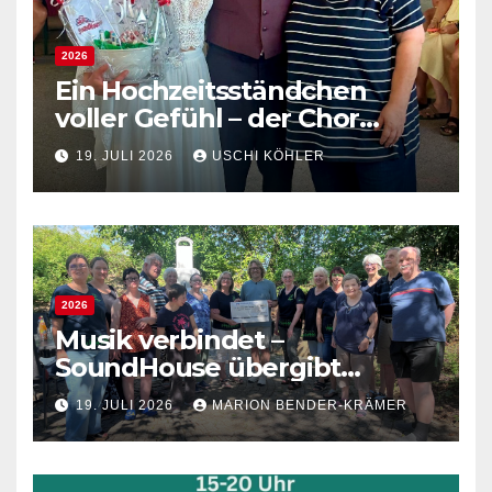
2026
Ein Hochzeitsständchen
voller Gefühl – der Chor
gratuliert Verena und
19. JULI 2026
USCHI KÖHLER
Sébastien
2026
Musik verbindet –
SoundHouse übergibt
Spende an die Lebenshilfe
19. JULI 2026
MARION BENDER-KRÄMER
Sandhausen