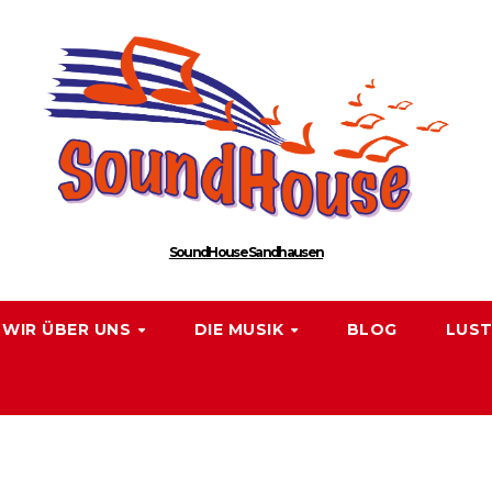
SoundHouse Sandhausen
WIR ÜBER UNS
DIE MUSIK
BLOG
LUST