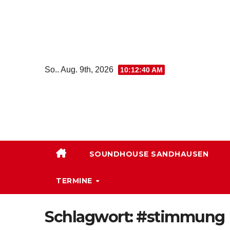
Zum
Inhalt
springen
So.. Aug. 9th, 2026
10:12:40 AM
SOUNDHOUSE SANDHAUSEN
TERMINE
Schlagwort:
#stimmung