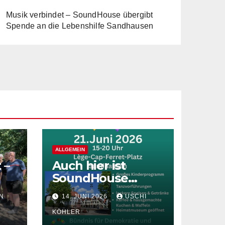
Musik verbindet – SoundHouse übergibt
Spende an die Lebenshilfe Sandhausen
ALLGEMEIN
 –
Auch hier ist
SoundHouse
e
dabei!
N
14. JUNI 2026
USCHI
lfe
KÖHLER