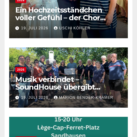
2026
Ein Hochzeitsständchen
voller Gefühl – der Chor
gratuliert Verena und
19. JULI 2026
USCHI KÖHLER
Sébastien
2026
Musik verbindet –
SoundHouse übergibt
Spende an die Lebenshilfe
19. JULI 2026
MARION BENDER-KRÄMER
Sandhausen