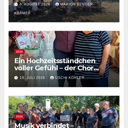
Spanisches Flair bei bestem
6. AUGUST 2026
MARION BENDER-
Sommerwetter
KRÄMER
2026
Ein Hochzeitsständchen
voller Gefühl – der Chor
gratuliert Verena und
19. JULI 2026
USCHI KÖHLER
Sébastien
2026
Musik verbindet –