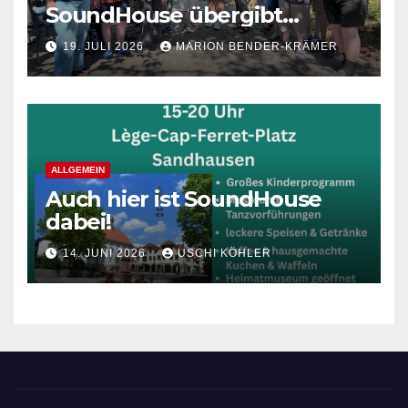
SoundHouse übergibt
Spende an die Lebenshilfe
19. JULI 2026
MARION BENDER-KRÄMER
Sandhausen
ALLGEMEIN
Auch hier ist SoundHouse
dabei!
14. JUNI 2026
USCHI KÖHLER