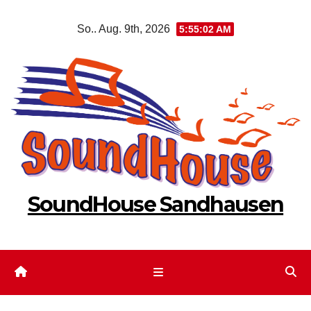
Zum
So.. Aug. 9th, 2026
5:55:02 AM
Inhalt
springen
SoundHouse Sandhausen