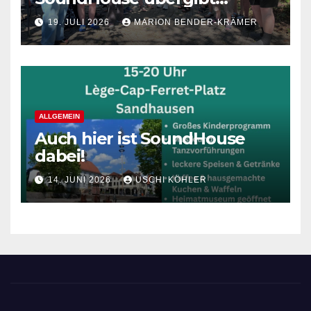
Spende an die Lebenshilfe
19. JULI 2026
MARION BENDER-KRÄMER
Sandhausen
ALLGEMEIN
Auch hier ist SoundHouse
dabei!
14. JUNI 2026
USCHI KÖHLER