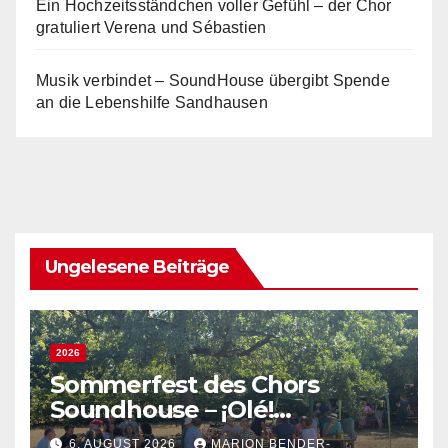
Ein Hochzeitsständchen voller Gefühl – der Chor
gratuliert Verena und Sébastien
Musik verbindet – SoundHouse übergibt Spende
an die Lebenshilfe Sandhausen
Ungelesene Beiträge
2026
Sommerfest des Chors
Soundhouse – ¡Olé!
Spanisches Flair bei bestem
6. AUGUST 2026
MARION BENDER-