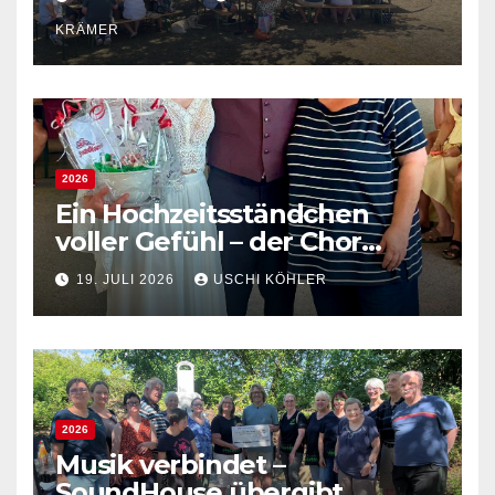
Sommerwetter
KRÄMER
2026
Ein Hochzeitsständchen
voller Gefühl – der Chor
gratuliert Verena und
19. JULI 2026
USCHI KÖHLER
Sébastien
2026
Musik verbindet –
SoundHouse übergibt