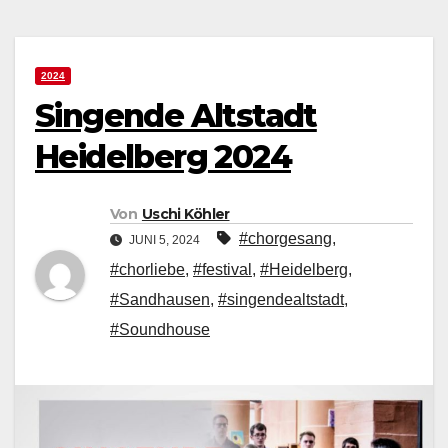
2024
Singende Altstadt
Heidelberg 2024
Von
Uschi Köhler
#chorgesang
,
JUNI 5, 2024
#chorliebe
,
#festival
,
#Heidelberg
,
#Sandhausen
,
#singendealtstadt
,
#Soundhouse