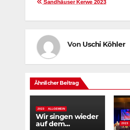
Beitragsnavigation
Sandhäuser Kerwe 2023
Von
Uschi Köhler
Ähnlicher Beitrag
2023
ALLGEMEIN
Wir singen wieder
auf dem
2023