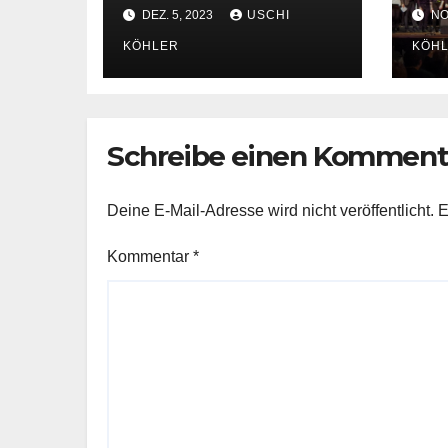
Weihnachtsmarkt
DEZ. 5, 2023
USCHI
NOV
in Sandhausen!
KÖHLER
KÖH
Schreibe einen Komment
Deine E-Mail-Adresse wird nicht veröffentlicht.
E
Kommentar
*