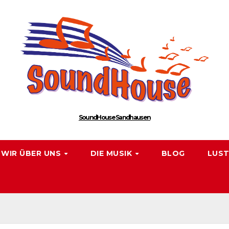
SoundHouse Sandhausen
WIR ÜBER UNS
DIE MUSIK
BLOG
LUST