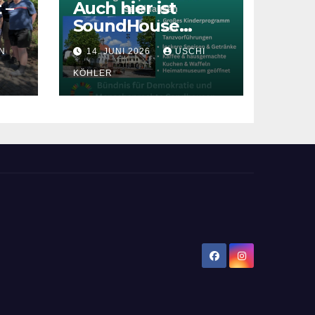
 –
Auch hier ist
SoundHouse
e
dabei!
N
14. JUNI 2026
USCHI
lfe
KÖHLER