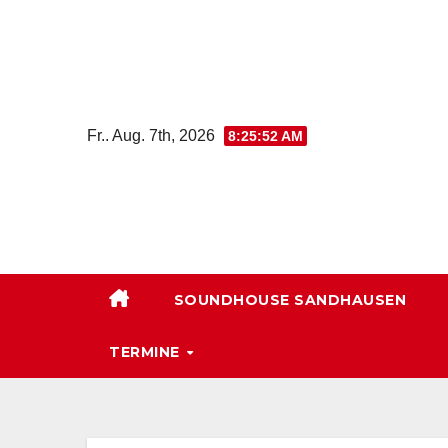
Zum
Inhalt
springen
Fr.. Aug. 7th, 2026
8:25:53 AM
SOUNDHOUSE SANDHAUSEN
TERMINE