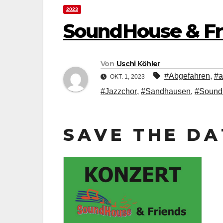
2023
SoundHouse & Fr
Von
Uschi Köhler
#Abgefahren
,
#
OKT. 1, 2023
#Jazzchor
,
#Sandhausen
,
#Sound
S A V E T H E D A T