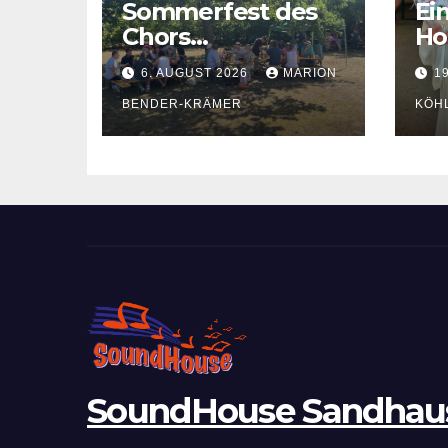
Sommerfest des
Ei
Chors
Ho
Soundhouse –
en
6. AUGUST 2026
MARION
19
¡Olé! Spanisches
de
Flair bei bestem
BENDER-KRÄMER
Ve
KÖH
Sommerwetter
Sé
SoundHouse Sandhau