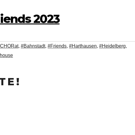
iends 2023
aCHORat
,
#Bahnstadt
,
#Friends
,
#Harthausen
,
#Heidelberg
,
house
 E !